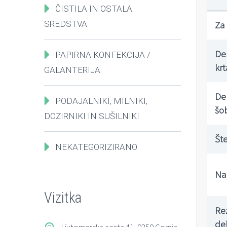
ČISTILA IN OSTALA
SREDSTVA
Za 
Del
PAPIRNA KONFEKCIJA /
krt
GALANTERIJA
Del
PODAJALNIKI, MILNIKI,
šo
DOZIRNIKI IN SUŠILNIKI
Šte
NEKATEGORIZIRANO
Na
Vizitka
Re
de
Ljutomerska cesta 41, 9250 Gornja