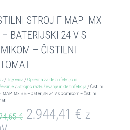
STILNI STROJ FIMAP IMX
 – BATERIJSKI 24 V S
MIKOM – ČISTILNI
VTOMAT
ov
/
Trgovina
/
Oprema za dezinfekcijo in
ževanje
/
Strojno razkuževanje in dezinfekcija
/ Čistilni
FIMAP iMx BB – baterijski 24 V s pomikom – čistilni
mat
2.944,41
€
z
74,65
€
DV