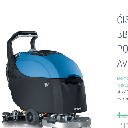
ČI
BB
PO
A
Dom
razku
stroj 
avto
4.5
D