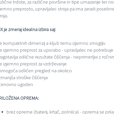
zlične trdote, za različne površine in tipe umazanije ter nosil
zjemno preprosto, upravljalec stroja pa ima zaradi posebn
roja.
X je zmeraj idealna izbira saj:
 je kompaktnih dimenzij a kljub temu izjemno zmogljiv
 je izjemno preprost za uporabo - upravljalec ne potrebuje
zagotavlja odlične rezultate čiščenja - neprimerljivi z roč
 je izjemno preprost za vzdrževanje
 omogoča odličen pregled na okolico
 zmanjša stroške čiščenja
 cenovno ugoden
RILOŽENA OPREMA:
brez opreme (baterij, krtač, polnilca) - oprema se pr