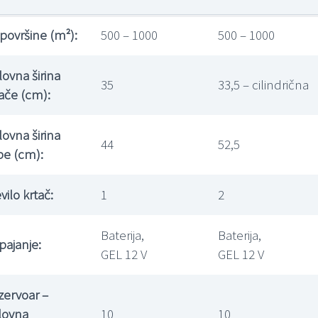
površine (m²):
500 – 1000
500 – 1000
ovna širina
35
33,5 – cilindrična
ače (cm):
ovna širina
44
52,5
be (cm):
vilo krtač:
1
2
Baterija,
Baterija,
pajanje:
GEL 12 V
GEL 12 V
zervoar –
lovna
10
10