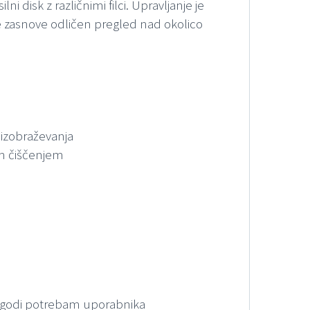
ni disk z različnimi filci. Upravljanje je
e zasnove odličen pregled nad okolico
 izobraževanja
nim čiščenjem
ilagodi potrebam uporabnika