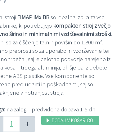
ni stroji
FIMAP iMx BB
so idealna izbira za vse
abnike, ki potrebujejo
kompakten stroj z večjo
no širino in minimalnimi vzdrževalnimi stroški
.
ni so za čiščenje talnih površin do 1.800 m².
mno preprosti so za uporabo in vzdrževanje ter
no trpežni, saj je celotno podvozje narejeno iz
 kosa – trdega aluminija, ohišje pa iz debele
itetne ABS plastike. Vse komponente so
itene pred udarci in poškodbami, saj so
knjene v notranjost stroja.
ga:
na zalogi - predvidena dobava 1-5 dni
DODAJ V KOŠARICO
+