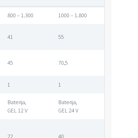
800 – 1.300
1000 – 1.800
41
55
45
70,5
1
1
Baterija,
Baterija,
GEL 12 V
GEL 24 V
22
40