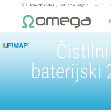
Ljutomerska cesta 41, 9250 Gornja Radgona
02 561 
Čistiln
baterijski