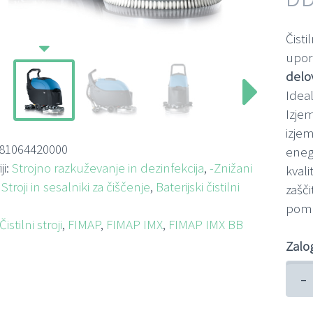
Čistil
upor
delov
Ideal
Izje
izjem
81064420000
enega
ji:
Strojno razkuževanje in dezinfekcija
,
-Znižani
kval
,
Stroji in sesalniki za čiščenje
,
Baterijski čistilni
zašč
poma
Čistilni stroji
,
FIMAP
,
FIMAP IMX
,
FIMAP IMX BB
Zalo
-