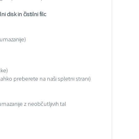
ni disk in čistilni filc
p umazanije)
ske)
lahko preberete na naši spletni strani)
mazanije z neobčutljivih tal