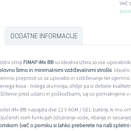
Več o
posl
DODATNE INFORMACIJE
stilni stroji
FIMAP iMx BB
so idealna izbira za vse uporabnik
elovno širino in minimalnimi vzdrževalnimi stroški
. Idealni
zjemno preprosti so za uporabo in vzdrževanje ter izjemno 
z enega kosa - trdega aluminija, ohišje pa iz debele kvali
aščitene pred udarci in poškodbami, saj so pomaknjene v n
odel iMx BB napajata dve 12 V AGM / GEL bateriji, ki mu 
ključenih vseh funkcijah (doziranje vode, ribanje in sesanje
omikom (več o pomiku si lahko preberete na naši spletni s