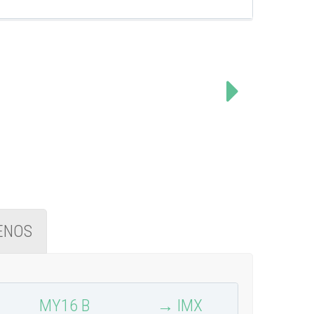
ENOS
MY16 B
→ IMX