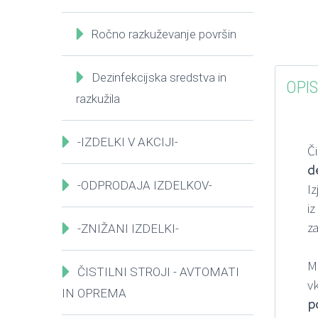
Ročno razkuževanje površin
Dezinfekcijska sredstva in
OPIS
razkužila
-IZDELKI V AKCIJI-
Či
d
-ODPRODAJA IZDELKOV-
I
i
z
-ZNIŽANI IZDELKI-
M
ČISTILNI STROJI - AVTOMATI
v
IN OPREMA
p