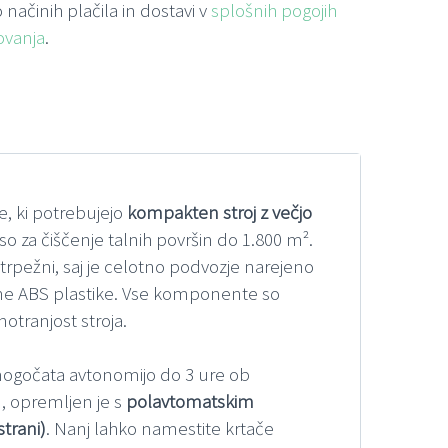
 načinih plačila in dostavi v
splošnih pogojih
ovanja
.
e, ki potrebujejo
kompakten stroj z večjo
 so za čiščenje talnih površin do 1.800 m².
trpežni, saj je celotno podvozje narejeno
tetne ABS plastike. Vse komponente so
otranjost stroja.
omogočata avtonomijo do 3 ure ob
), opremljen je s
polavtomatskim
trani)
. Nanj lahko namestite krtače