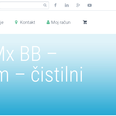
je
Kontakt
Moj račun
iMx BB –
 – čistilni