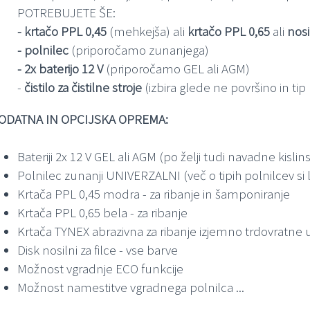
POTREBUJETE ŠE:
- krtačo PPL 0,45
(mehkejša) ali
krtačo PPL 0,65
ali
nosil
- polnilec
(priporočamo zunanjega)
- 2x baterijo 12 V
(priporočamo GEL ali AGM)
-
čistilo za čistilne stroje
(izbira glede ne površino in ti
ODATNA IN OPCIJSKA OPREMA:
Bateriji 2x 12 V GEL ali AGM (po želji tudi navadne kislin
Polnilec zunanji UNIVERZALNI (več o tipih polnilcev si 
Krtača PPL 0,45 modra - za ribanje in šamponiranje
Krtača PPL 0,65 bela - za ribanje
Krtača TYNEX abrazivna za ribanje izjemno trdovratne u
Disk nosilni za filce - vse barve
Možnost vgradnje ECO funkcije
Možnost namestitve vgradnega polnilca ...