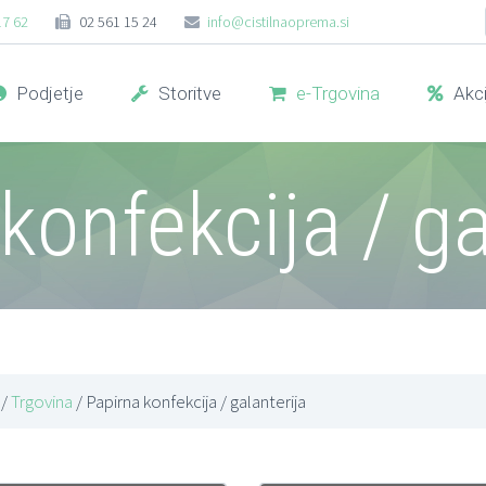
17 62
02 561 15 24
info@cistilnaoprema.si
Podjetje
Storitve
e-Trgovina
Akci
konfekcija / ga
/
Trgovina
/ Papirna konfekcija / galanterija