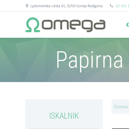
Ljutomerska cesta 41, 9250 Gornja Radgona
02 561 
Papirna 
Domov
ISKALNIK