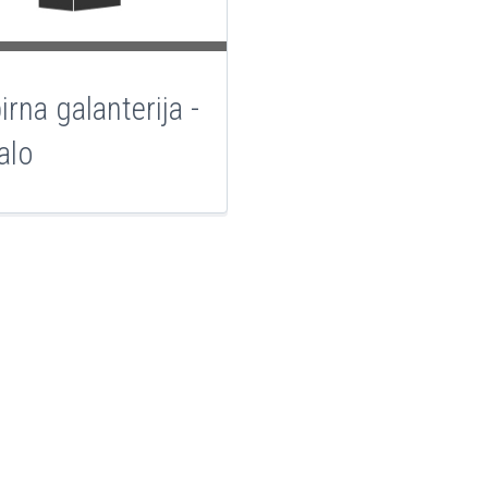
irna galanterija -
alo