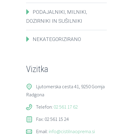
PODAJALNIKI, MILNIKI,
DOZIRNIKI IN SUŠILNIKI
NEKATEGORIZIRANO
Vizitka
Ljutomerska cesta 41, 9250 Gornja
Radgona
Telefon:
02 561 17 62
Fax: 02 561 15 24
Email:
info@cistilnaoprema.si