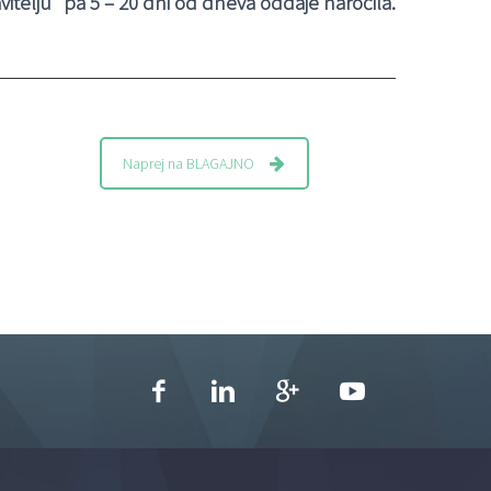
vitelju” pa 5 – 20 dni od dneva oddaje naročila.
Naprej na BLAGAJNO