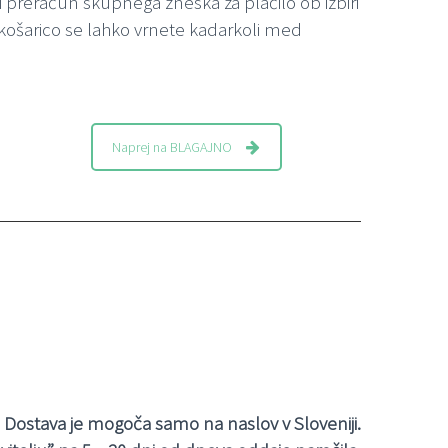
 preračun skupnega zneska za plačilo ob izbiri
V košarico se lahko vrnete kadarkoli med
Naprej na BLAGAJNO
Dostava je mogoča samo na naslov v Sloveniji.