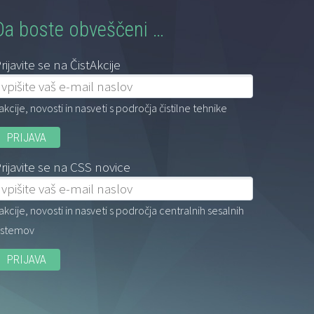
Da boste obveščeni …
rijavite se na ČistAkcije
akcije, novosti in nasveti s področja čistilne tehnike
rijavite se na CSS novice
akcije, novosti in nasveti s področja centralnih sesalnih
istemov