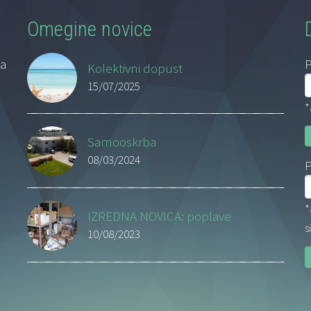
Omegine novice
na
P
Kolektivni dopust
15/07/2025
*
Samooskrba
08/03/2024
P
*
IZREDNA NOVICA: poplave
s
10/08/2023