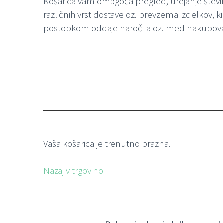
Košarica vam omogoča pregled, urejanje števil
različnih vrst dostave oz. prevzema izdelkov, 
postopkom oddaje naročila oz. med nakupovan
Vaša košarica je trenutno prazna.
Nazaj v trgovino