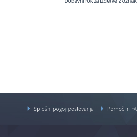
Dobavni rok za izdelke z oznako
Splošni pogoji poslovanja
Pomoč in F