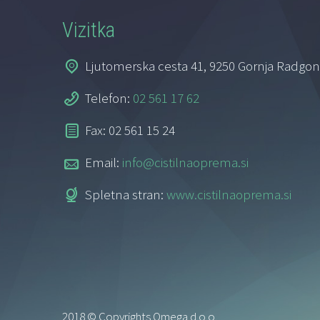
Vizitka
Ljutomerska cesta 41, 9250 Gornja Radgo
Telefon:
02 561 17 62
Fax: 02 561 15 24
Email:
info@cistilnaoprema.si
Spletna stran:
www.cistilnaoprema.si
2018 © Copyrights Omega d.o.o.