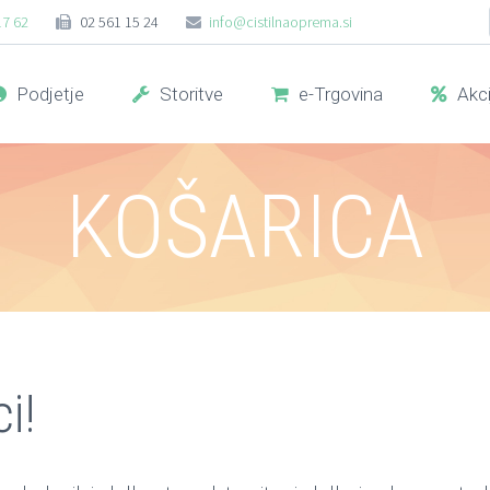
17 62
02 561 15 24
info@cistilnaoprema.si
Podjetje
Storitve
e-Trgovina
Akci
KOŠARICA
i!