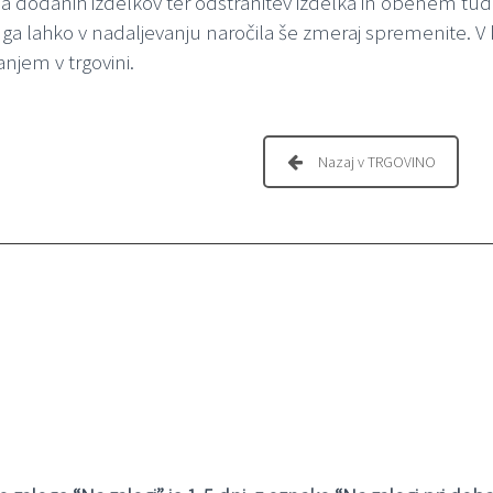
a dodanih izdelkov ter odstranitev izdelka in obenem tudi
ki ga lahko v nadaljevanju naročila še zmeraj spremenite. 
jem v trgovini.
Nazaj v TRGOVINO