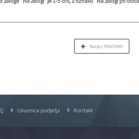
 zaloge “Na zalogi” je 1-5 dni, z oznako “Na zalogi pri doba
Nazaj v TRGOVINO
AQ
Izkaznica podjetja
Kontakt