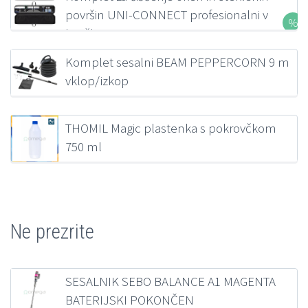
površin UNI-CONNECT profesionalni v
kovčku FILMOP
207,00
€
z DDV
Komplet sesalni BEAM PEPPERCORN 9 m
vklop/izkop
218,38
€
z DDV
THOMIL Magic plastenka s pokrovčkom
750 ml
1,39
€
z DDV
Ne prezrite
SESALNIK SEBO BALANCE A1 MAGENTA
BATERIJSKI POKONČEN