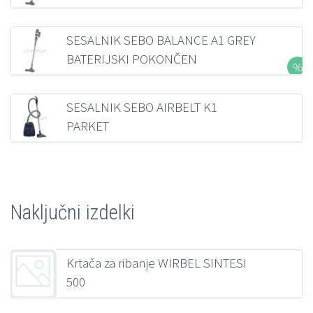
235,87
€
z DDV
SESALNIK SEBO BALANCE A1 GREY
BATERIJSKI POKONČEN
281,19
€
z DDV
SESALNIK SEBO AIRBELT K1
PARKET
321,36
€
z DDV
Naključni izdelki
Krtača za ribanje WIRBEL SINTESI
500
256,91
€
z DDV