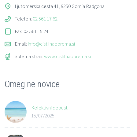
Ljutomerska cesta 41, 9250 Gornja Radgona
Telefon:
02 561 17 62
Fax: 02 561 15 24
Email:
info@cistilnaoprema.si
Spletna stran:
www.cistilnaoprema.si
Omegine novice
Kolektivni dopust
15/07/2025