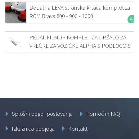
Dodatna LEVA stranska krtača komplet za
RCM Brava 800 - 900 - 1000
691,25
€
z DDV
PEDAL FILMOP KOMPLET ZA DRŽALO ZA
VREČKE ZA VOZIČKE ALPHA S PODLOGO S
KOLESI PREMERA 100MM
52,43
€
z DDV
Splošni pogoji poslovanja
Pomoč in FAQ
Izkaznica podjetja
Kontakt