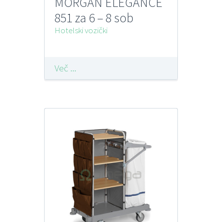
MORGAN ELEGANCE
851 za 6 – 8 sob
FILMOP
Hotelski vozički
Več ...