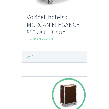
Voziček hotelski
MORGAN ELEGANCE
853 za 6 – 8 sob
FILMOP
Hotelski vozički
Več ...