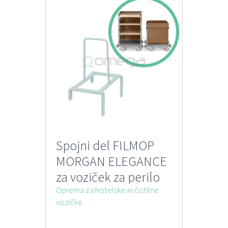
Spojni del FILMOP
MORGAN ELEGANCE
za voziček za perilo
in hotelski voziček
Oprema za hotelske in čistilne
vozičke