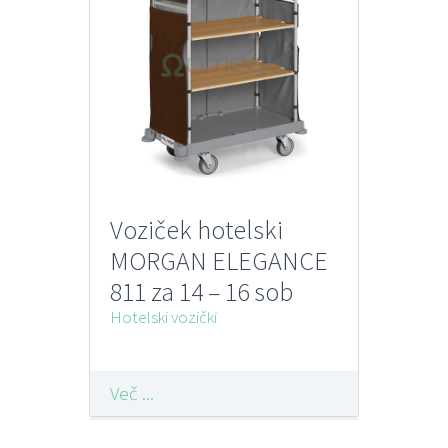
Voziček hotelski
MORGAN ELEGANCE
811 za 14 – 16 sob
FILMOP
Hotelski vozički
Več ...