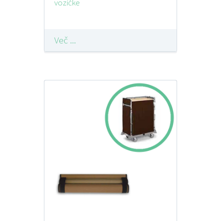
vozičke
Več ...