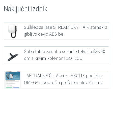
Naključni izdelki
Sušilec za lase STREAM DRY HAIR stenski z
gibljivo cevjo ABS bel
452,38
€
z DDV
Šoba talna za suho sesanje tekstila fi38 40
cm s krivim kolenom SOTECO
50,04
€
z DDV
- AKTUALNE ČistAkcije - AKCIJE podjetja
OMEGA s področja profesionalne čistilne
opreme