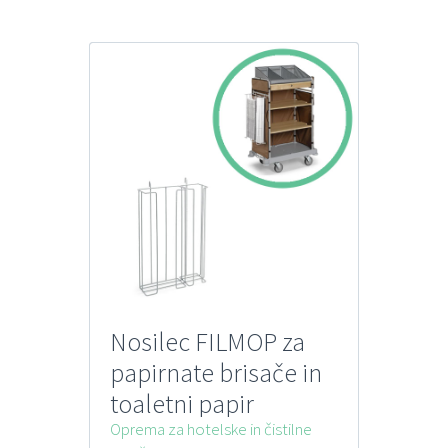
Nosilec FILMOP za
papirnate brisače in
toaletni papir
MORGAN
Oprema za hotelske in čistilne