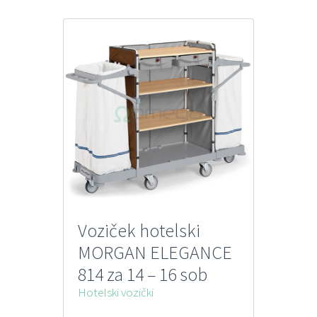
Voziček hotelski
MORGAN ELEGANCE
814 za 14 – 16 sob
FILMOP
Hotelski vozički