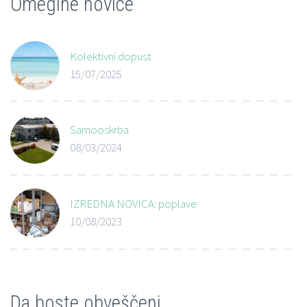
Omegine novice
Kolektivni dopust
15/07/2025
Samooskrba
08/03/2024
IZREDNA NOVICA: poplave
10/08/2023
Da boste obveščeni …