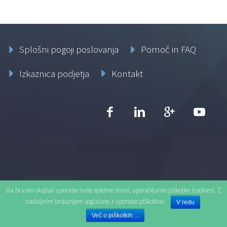
Splošni pogoji poslovanja
Pomoč in FAQ
Izkaznica podjetja
Kontakt
Vizitka
Da bi vam olajšali uporabo naše spletne strani, uporabljamo piškotke (cookies). Z
nadaljnim brskanjem soglašate z uporabo piškotkov.
V redu
Več o piškotkih ...
Ljutomerska cesta 41, 9250 Gornja Radgona