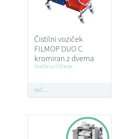
Čistilni voziček
FILMOP DUO C
kromiran z dvema
vedroma in
Vozički za čiščenje
ožemalnikom
Več ...