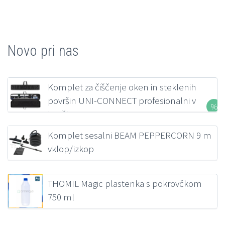
Novo pri nas
Komplet za čiščenje oken in steklenih
površin UNI-CONNECT profesionalni v
kovčku FILMOP
207,00
€
z DDV
Komplet sesalni BEAM PEPPERCORN 9 m
vklop/izkop
218,38
€
z DDV
THOMIL Magic plastenka s pokrovčkom
750 ml
1,39
€
z DDV