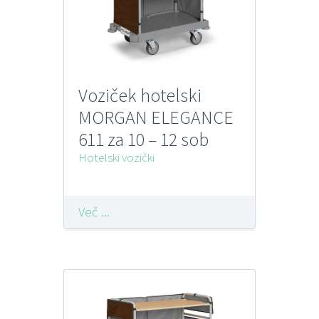
Voziček hotelski
MORGAN ELEGANCE
611 za 10 – 12 sob
FILMOP
Hotelski vozički
Več ...