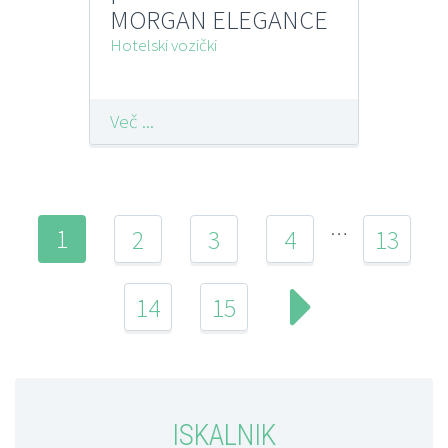
MORGAN ELEGANCE
3110 FILMOP
Hotelski vozički
Več ...
…
1
2
3
4
13
14
15
ISKALNIK