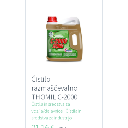
Čistilo
razmaščevalno
THOMIL C-2000
SCRUB 4 l za
Čistila in sredstva za
vozila/delavnice
|
Čistila in
industrijo in
sredstva za industrijo
skladišča
21,16
€