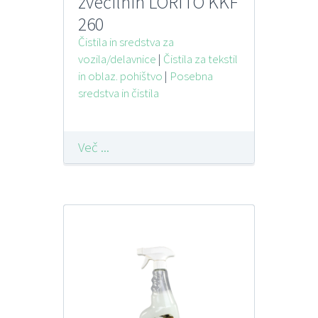
zvečilnih LORITO KKF
260
Čistila in sredstva za
vozila/delavnice
|
Čistila za tekstil
in oblaz. pohištvo
|
Posebna
sredstva in čistila
Več ...