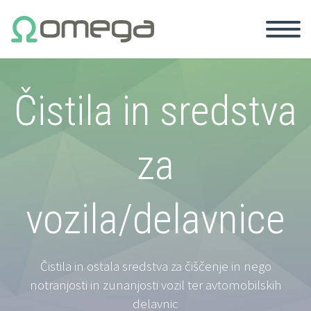
Čistila in sredstva
za
vozila/delavnice
Čistila in ostala sredstva za čiščenje in nego
notranjosti in zunanjosti vozil ter avtomobilskih
delavnic