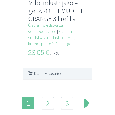
Milo industrijsko –
gel KROLL EMULGEL
ORANGE 3 l refil v
vrečki za podajalnik
Čistila in sredstva za
vozila/delavnice
|
Čistila in
HOBELIX
sredstva za industrijo
|
Mila,
kreme, paste in čistilni geli
23,05
€
z DDV
Dodaj v košarico
1
2
3