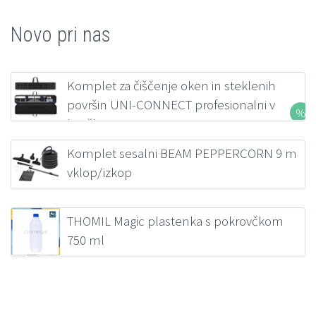
Novo pri nas
Komplet za čiščenje oken in steklenih
površin UNI-CONNECT profesionalni v
kovčku FILMOP
207,00
€
z DDV
Komplet sesalni BEAM PEPPERCORN 9 m
vklop/izkop
218,38
€
z DDV
THOMIL Magic plastenka s pokrovčkom
750 ml
1,39
€
z DDV