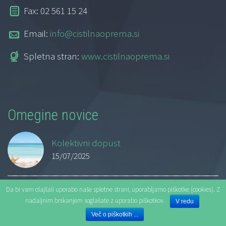
Fax: 02 561 15 24
Email:
info@cistilnaoprema.si
Spletna stran:
www.cistilnaoprema.si
Omegine novice
Kolektivni dopust
15/07/2025
Da bi vam olajšali uporabo naše spletne strani, uporabljamo piškotke (cookies). Z
Samooskrba
nadaljnim brskanjem soglašate z uporabo piškotkov.
V redu
08/03/2024
Več o piškotkih ...