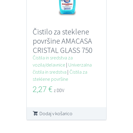
Čistilo za steklene
površine AMACASA
CRISTAL GLASS 750
MLs pršilko
Čistila in sredstva za
vozila/delavnice
|
Univerzalna
čistila in sredstva
|
Čistila za
steklene površine
2,27
€
z DDV
Dodaj v košarico