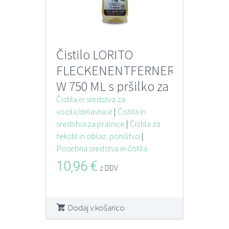
Čistilo LORITO
FLECKENENTFERNER
W 750 ML s pršilko za
vodotopne madeže
Čistila in sredstva za
vozila/delavnice
|
Čistila in
sredstva za pralnice
|
Čistila za
tekstil in oblaz. pohištvo
|
Posebna sredstva in čistila
10,96
€
z DDV
Dodaj v košarico