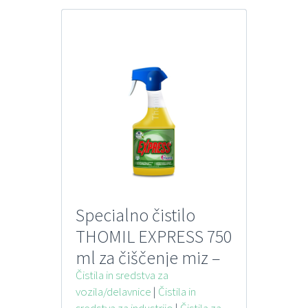
Specialno čistilo
THOMIL EXPRESS 750
ml za čiščenje miz –
odstrani ostanke
Čistila in sredstva za
vozila/delavnice
|
Čistila in
lepila, pisal
sredstva za industrijo
|
Čistila za