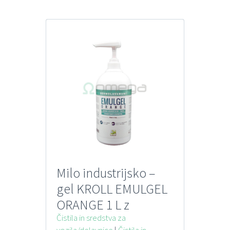
Milo industrijsko –
gel KROLL EMULGEL
ORANGE 1 L z
dozatorjem
Čistila in sredstva za
vozila/delavnice
|
Čistila in