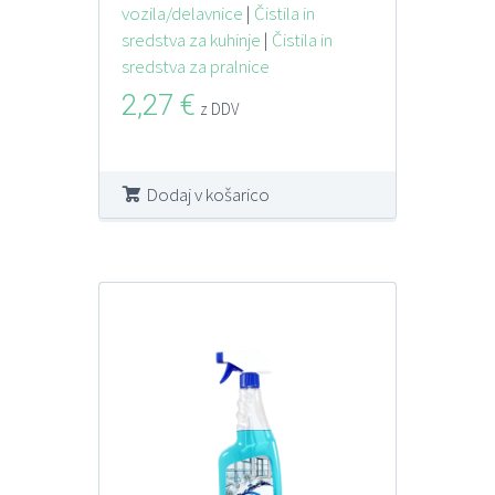
vozila/delavnice
|
Čistila in
LIMONE 750 ML s
sredstva za kuhinje
|
Čistila in
pršilko
sredstva za pralnice
2,27
€
z DDV
Dodaj v košarico