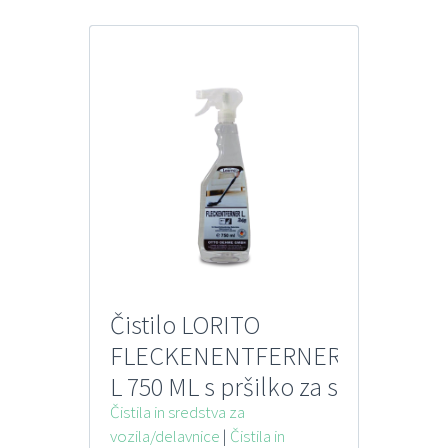
Čistilo LORITO
FLECKENENTFERNER
L 750 ML s pršilko za s
topili topne madeže
Čistila in sredstva za
vozila/delavnice
|
Čistila in