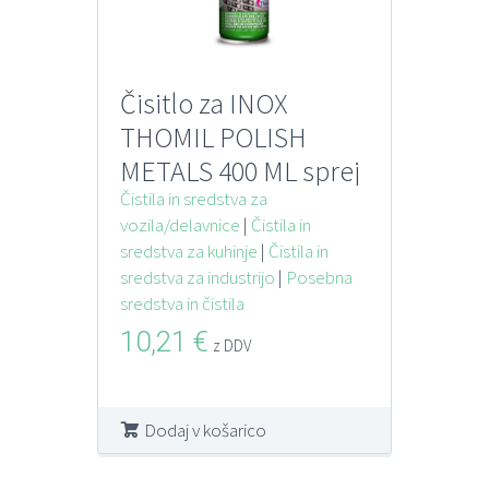
Čisitlo za INOX
THOMIL POLISH
METALS 400 ML sprej
za čiščenje in
Čistila in sredstva za
vozila/delavnice
|
Čistila in
poliranje kovin
sredstva za kuhinje
|
Čistila in
sredstva za industrijo
|
Posebna
sredstva in čistila
10,21
€
z DDV
Dodaj v košarico