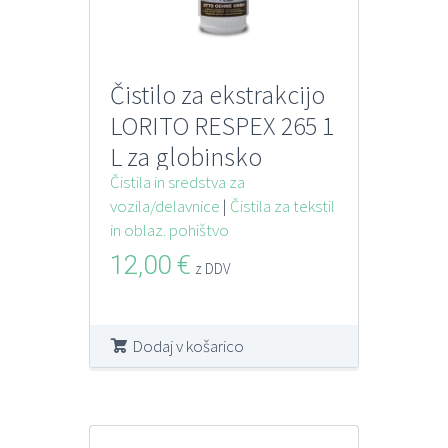
Čistilo za ekstrakcijo
LORITO RESPEX 265 1
L za globinsko
čiščenje tekstila
Čistila in sredstva za
vozila/delavnice
|
Čistila za tekstil
in oblaz. pohištvo
12,00
€
z DDV
Dodaj v košarico