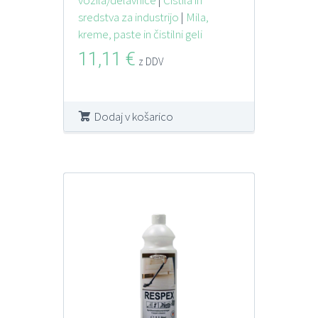
sredstva za industrijo
|
Mila,
kreme, paste in čistilni geli
11,11
€
z DDV
Dodaj v košarico