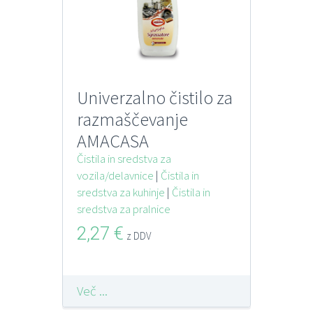
Univerzalno čistilo za
razmaščevanje
AMACASA
SGRASSATORE
Čistila in sredstva za
vozila/delavnice
|
Čistila in
MARSIGLIA 750 ML s
sredstva za kuhinje
|
Čistila in
pršilko
sredstva za pralnice
2,27
€
z DDV
Več ...