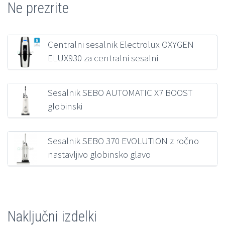
Ne prezrite
Centralni sesalnik Electrolux OXYGEN
ELUX930 za centralni sesalni
sistem
1.146,38
€
z DDV
Sesalnik SEBO AUTOMATIC X7 BOOST
globinski
552,18
€
z DDV
Sesalnik SEBO 370 EVOLUTION z ročno
nastavljivo globinsko glavo
464,10
€
z DDV
Naključni izdelki