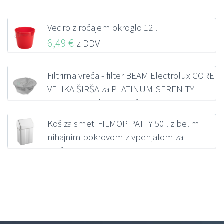
Vedro z ročajem okroglo 12 l
6,49
€
z DDV
Filtrirna vreča - filter BEAM Electrolux GORE
VELIKA ŠIRŠA za PLATINUM-SERENITY
SC3500 s peskasto utežjo
110,61
€
z DDV
Koš za smeti FILMOP PATTY 50 l z belim
nihajnim pokrovom z vpenjalom za
vrečo
45,82
€
z DDV