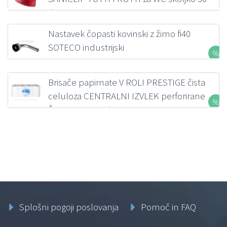
dni
Nastavek čopasti kovinski z žimo fi40
SOTECO industrijski
80,72
€
z DDV
Brisače papirnate V ROLI PRESTIGE čista
celuloza CENTRALNI IZVLEK perforirane
Š22 S50 R13 12/1
33,86
€
z DDV
Splošni pogoji poslovanja
Pomoč in FAQ