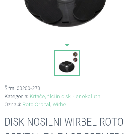
Šifra:
00200-270
Kategorija:
Krtače, filci in diski - enokolutni
Oznaki:
Roto Orbital
,
Wirbel
DISK NOSILNI WIRBEL ROTO