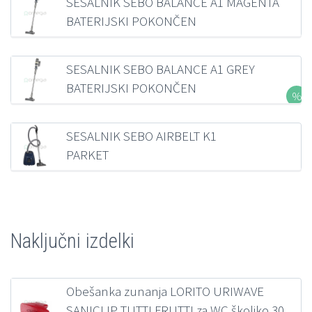
SESALNIK SEBO BALANCE A1 MAGENTA
BATERIJSKI POKONČEN
235,87
€
z DDV
SESALNIK SEBO BALANCE A1 GREY
BATERIJSKI POKONČEN
281,19
€
z DDV
SESALNIK SEBO AIRBELT K1
PARKET
321,36
€
z DDV
Naključni izdelki
Obešanka zunanja LORITO URIWAVE
SANICLIP TUTTI FRUTTI za WC školjko 30