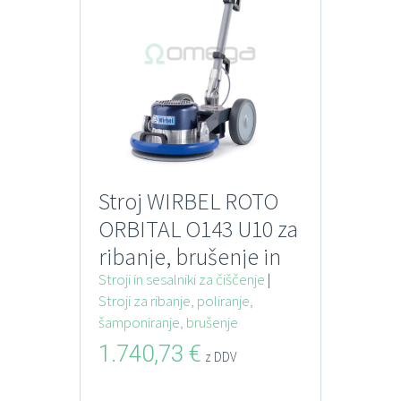
Stroj WIRBEL ROTO
ORBITAL O143 U10 za
ribanje, brušenje in
poliranje
Stroji in sesalniki za čiščenje
|
Stroji za ribanje, poliranje,
šamponiranje, brušenje
1.740,73
€
z DDV