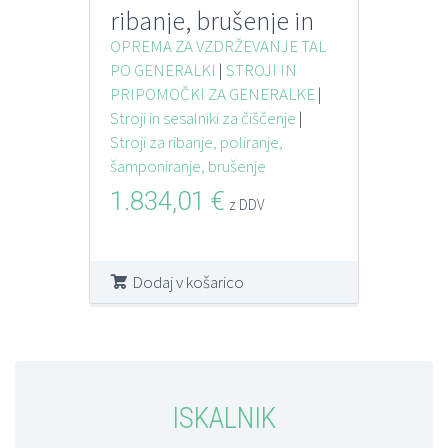
ribanje, brušenje in
poliranje
OPREMA ZA VZDRŽEVANJE TAL
PO GENERALKI
|
STROJI IN
PRIPOMOČKI ZA GENERALKE
|
Stroji in sesalniki za čiščenje
|
Stroji za ribanje, poliranje,
šamponiranje, brušenje
1.834,01
€
z DDV
Dodaj v košarico
ISKALNIK