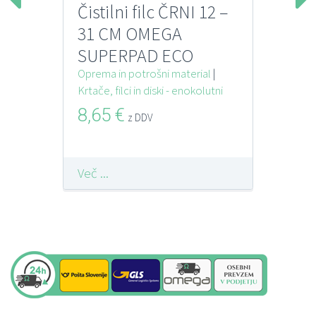
Čistilni filc ČRNI 12 –
31 CM OMEGA
SUPERPAD ECO
Oprema in potrošni material
|
Krtače, filci in diski - enokolutni
8,65
€
z DDV
Več ...