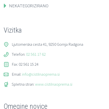
NEKATEGORIZIRANO
Vizitka
Ljutomerska cesta 41, 9250 Gornja Radgona
Telefon:
02 561 17 62
Fax: 02 561 15 24
Email:
info@cistilnaoprema.si
Spletna stran:
www.cistilnaoprema.si
Omegine novice