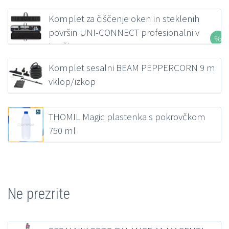
Komplet za čiščenje oken in steklenih
površin UNI-CONNECT profesionalni v
kovčku FILMOP
207,00
€
z DDV
Komplet sesalni BEAM PEPPERCORN 9 m
vklop/izkop
218,38
€
z DDV
THOMIL Magic plastenka s pokrovčkom
750 ml
1,39
€
z DDV
Ne prezrite