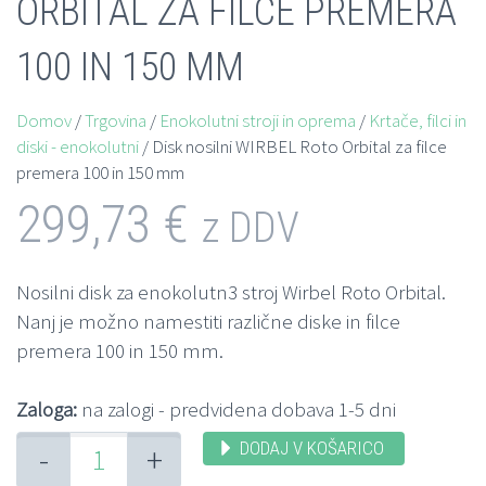
ORBITAL ZA FILCE PREMERA
100 IN 150 MM
Domov
/
Trgovina
/
Enokolutni stroji in oprema
/
Krtače, filci in
diski - enokolutni
/ Disk nosilni WIRBEL Roto Orbital za filce
premera 100 in 150 mm
299,73
€
z DDV
Nosilni disk za enokolutn3 stroj Wirbel Roto Orbital.
Nanj je možno namestiti različne diske in filce
premera 100 in 150 mm.
Zaloga:
na zalogi - predvidena dobava 1-5 dni
DODAJ V KOŠARICO
-
+