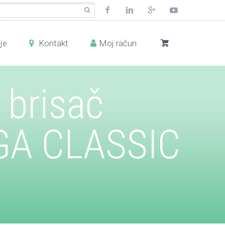
je
Kontakt
Moj račun
 brisač
GA CLASSIC