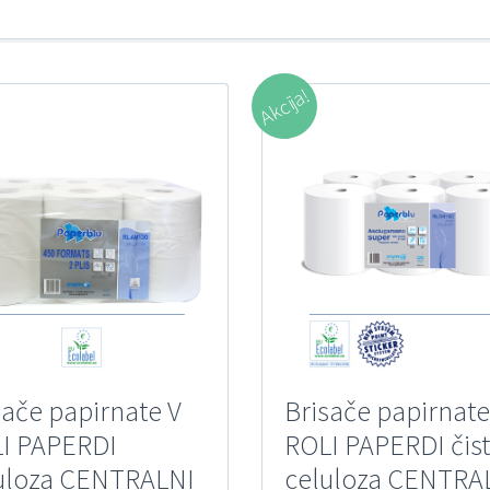
Akcija!
sače papirnate V
Brisače papirnate
I PAPERDI
ROLI PAPERDI čis
uloza CENTRALNI
celuloza CENTRA