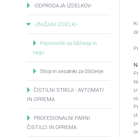
-ODPRODAJA IZDELKOV-
K
-ZNIŽANI IZDELKI-
z
Pripomočki za čiščenje in
P
nego
N
Stroji in sesalniki za čiščenje
P
te
s
ČISTILNI STROJI - AVTOMATI
vs
IN OPREMA
Pr
s
PROFESIONALNI PARNI
p
ČISTILCI IN OPREMA
o