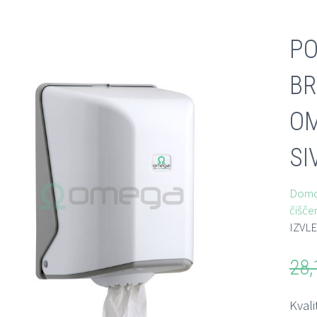
PO
BR
OM
SI
Dom
čišče
IZVLE
28
Kvali