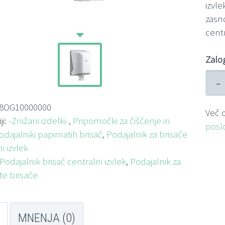
izvle
zasno
cent
Zalo
-
8OG10000000
Več o
ji:
-Znižani izdelki-
,
Pripomočki za čiščenje in
posl
odajalniki papirnatih brisač
,
Podajalnik za brisače
i izvlek
Podajalnik brisač centralni izvlek
,
Podajalnik za
te brisače
MNENJA (0)