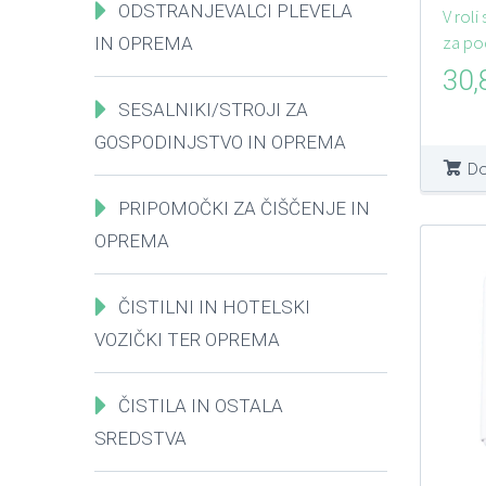
ODSTRANJEVALCI PLEVELA
IZV
V roli
za po
IN OPREMA
R19
30
6/1
SESALNIKI/STROJI ZA
GOSPODINJSTVO IN OPREMA
Do
PRIPOMOČKI ZA ČIŠČENJE IN
OPREMA
ČISTILNI IN HOTELSKI
VOZIČKI TER OPREMA
ČISTILA IN OSTALA
SREDSTVA