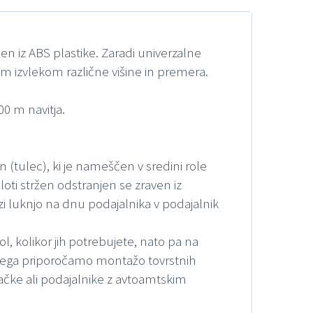
en iz ABS plastike. Zaradi univerzalne
im izvlekom različne višine in premera.
0 m navitja.
(tulec), ki je nameščen v sredini role
eloti stržen odstranjen se zraven iz
i luknjo na dnu podajalnika v podajalnik
ol, kolikor jih potrebujete, nato pa na
di tega priporočamo montažo tovrstnih
sačke ali podajalnike z avtoamtskim