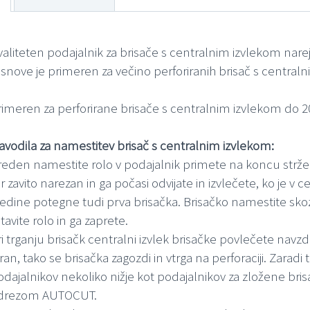
valiteten podajalnik za brisače s centralnim izvlekom narej
asnove je primeren za večino perforiranih brisač s centraln
rimeren za perforirane brisače s centralnim izvlekom do 20
avodila za namestitev brisač s centralnim izvlekom:
reden namestite rolo v podajalnik primete na koncu stržen 
r zavito narezan in ga počasi odvijate in izvlečete, ko je v c
redine potegne tudi prva brisačka. Brisačko namestite skoz
tavite rolo in ga zaprete.
i trganju brisačk centralni izvlek brisačke povlečete navzd
tran, tako se brisačka zagozdi in vtrga na perforaciji. Zara
odajalnikov nekoliko nižje kot podajalnikov za zložene bri
drezom AUTOCUT.