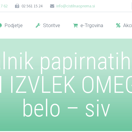
17 62
02 561 15 24
info@cistilnaoprema.si
Podjetje
Storitve
e-Trgovina
Akci
lnik papirnatih
 IZVLEK OME
belo – siv