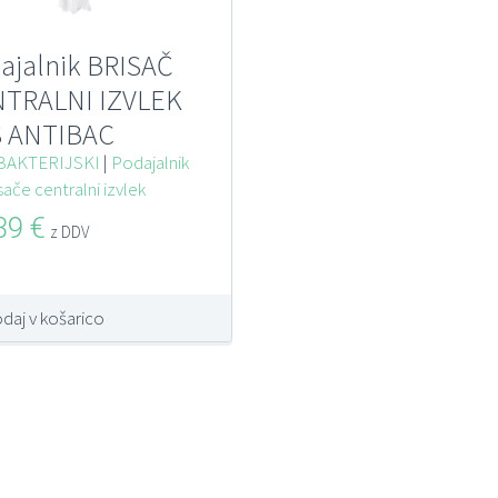
ajalnik BRISAČ
TRALNI IZVLEK
 ANTIBAC
bakterijski s
BAKTERIJSKI
|
Podajalnik
sače centralni izvlek
brnimi ioni
,39
€
z DDV
daj v košarico