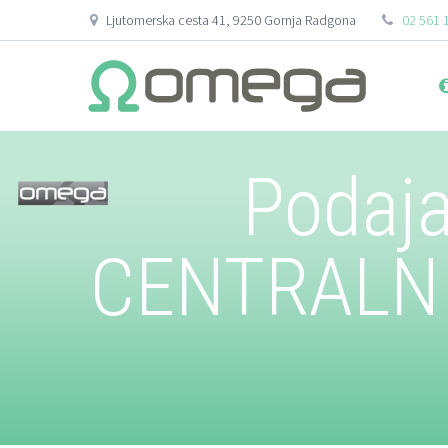
Ljutomerska cesta 41, 9250 Gornja Radgona
02 561 
Podaja
CENTRALNI