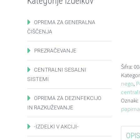
Kategorije izdelkov
OPREMA ZA GENERALNA
ČIŠČENJA
PREZRAČEVANJE
Šifra:
00
CENTRALNI SESALNI
Kategori
SISTEMI
nego
,
P
centraln
OPREMA ZA DEZINFEKCIJO
Oznaki:
IN RAZKUŽEVANJE
papirna
-IZDELKI V AKCIJI-
OPIS