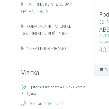
PAPIRNA KONFEKCIJA /
GALANTERIJA
Pod
CEN
PODAJALNIKI, MILNIKI,
ABS
DOZIRNIKI IN SUŠILNIKI
anti
ANTI
za bri
sre
NEKATEGORIZIRANO
43
Do
Vizitka
Ljutomerska cesta 41, 9250 Gornja
Radgona
Telefon:
02 561 17 62