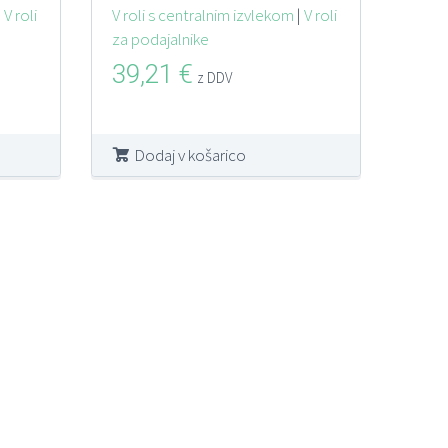
 m
|
V roli
IZVLEK Š22 S50 R18
V roli s centralnim izvlekom
|
V roli
za podajalnike
6/1
39,21
€
z DDV
Dodaj v košarico