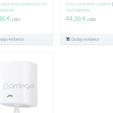
LEK perforirane
 s centralnim izvlekom
|
V roli
IZVLEK MAXI 180
V roli s centralnim izvlekom
dajalnike
za podajalnike
 Š20 S5 2SL 130 m
6/1
,86
€
44,36
€
z DDV
z DDV
daj v košarico
Dodaj v košarico