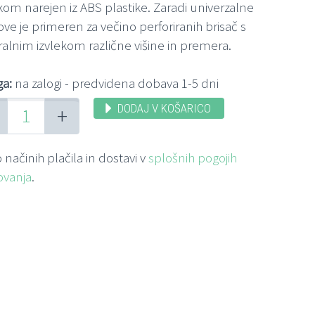
kom narejen iz ABS plastike. Zaradi univerzalne
ve je primeren za večino perforiranih brisač s
ralnim izvlekom različne višine in premera.
ga:
na zalogi - predvidena dobava 1-5 dni
DODAJ V KOŠARICO
+
 načinih plačila in dostavi v
splošnih pogojih
ovanja
.