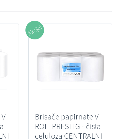
Akcija!
 V
Brisače papirnate V
ta
ROLI PRESTIGE čista
LNI
celuloza CENTRALNI