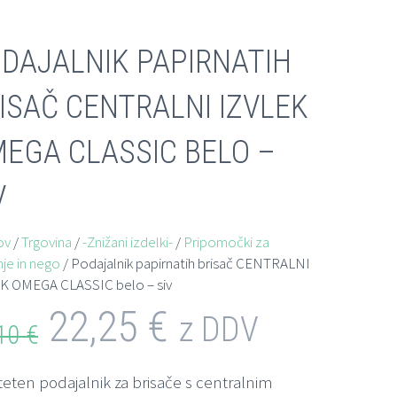
DAJALNIK PAPIRNATIH
ISAČ CENTRALNI IZVLEK
EGA CLASSIC BELO –
V
ov
/
Trgovina
/
-Znižani izdelki-
/
Pripomočki za
nje in nego
/ Podajalnik papirnatih brisač CENTRALNI
K OMEGA CLASSIC belo – siv
22,25
€
z DDV
,10
€
teten podajalnik za brisače s centralnim