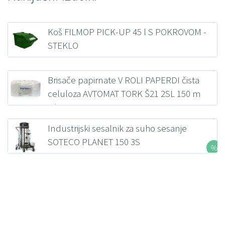
Koš FILMOP PICK-UP 45 l S POKROVOM -
STEKLO
41,53
€
z DDV
Brisače papirnate V ROLI PAPERDI čista
celuloza AVTOMAT TORK Š21 2SL 150 m
6/1
40,78
€
z DDV
Industrijski sesalnik za suho sesanje
SOTECO PLANET 150 3S
INDUSTRIJSKI
2.298,31
€
z DDV