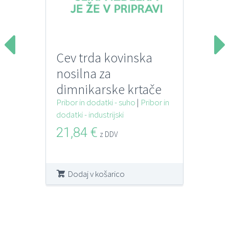
Cev trda kovinska
nosilna za
dimnikarske krtače
SOTECO
Pribor in dodatki - suho
|
Pribor in
dodatki - industrijski
21,84
€
z DDV
Dodaj v košarico