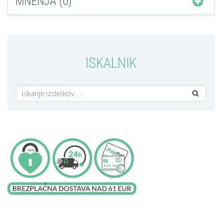
MNENJA (0)
ISKALNIK
