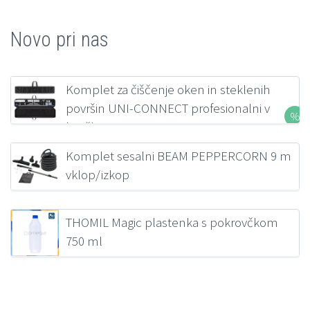
Novo pri nas
Komplet za čiščenje oken in steklenih
površin UNI-CONNECT profesionalni v
kovčku FILMOP
207,00
€
z DDV
Komplet sesalni BEAM PEPPERCORN 9 m
vklop/izkop
218,38
€
z DDV
THOMIL Magic plastenka s pokrovčkom
750 ml
1,39
€
z DDV