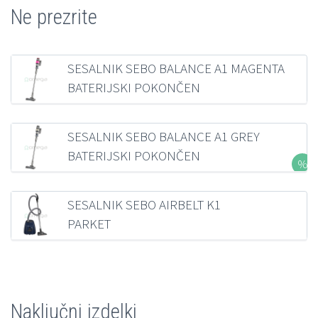
Ne prezrite
SESALNIK SEBO BALANCE A1 MAGENTA
BATERIJSKI POKONČEN
235,87
€
z DDV
SESALNIK SEBO BALANCE A1 GREY
BATERIJSKI POKONČEN
281,19
€
z DDV
SESALNIK SEBO AIRBELT K1
PARKET
321,36
€
z DDV
Naključni izdelki