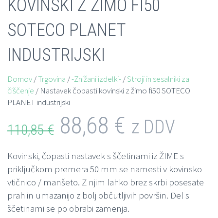
KOVINSKI Z ŽIMO FI50
SOTECO PLANET
INDUSTRIJSKI
Domov
/
Trgovina
/
-Znižani izdelki-
/
Stroji in sesalniki za
čiščenje
/ Nastavek čopasti kovinski z žimo fi50 SOTECO
PLANET industrijski
88,68
€
z DDV
110,85
€
Kovinski, čopasti nastavek s ščetinami iz ŽIME s
priključkom premera 50 mm se namesti v kovinsko
vtičnico / manšeto. Z njim lahko brez skrbi posesate
prah in umazanijo z bolj občutljivih površin. Del s
ščetinami se po obrabi zamenja.