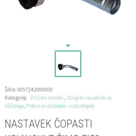
Šifra:
0057242000000
Kategoriji:
-Znižani izdelki-
,
Stroji in sesalniki za
čiščenje
,
Pribor in dodatki - industrijski
NASTAVEK ČOPASTI