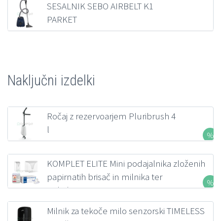
SESALNIK SEBO AIRBELT K1
PARKET
321,36
€
z DDV
Naključni izdelki
Ročaj z rezervoarjem Pluribrush 4
l
152,97
€
z DDV
KOMPLET ELITE Mini podajalnika zloženih
papirnatih brisač in milnika ter
polnil
126,22
€
z DDV
Milnik za tekoče milo senzorski TIMELESS