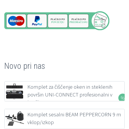
Novo pri nas
Komplet za čiščenje oken in steklenih
površin UNI-CONNECT profesionalni v
kovčku FILMOP
207,00
€
z DDV
Komplet sesalni BEAM PEPPERCORN 9 m
vklop/izkop