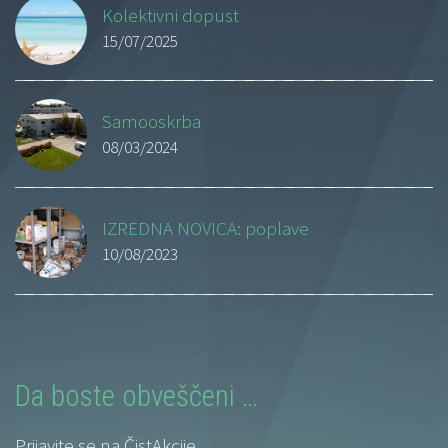
Kolektivni dopust
15/07/2025
Samooskrba
08/03/2024
IZREDNA NOVICA: poplave
10/08/2023
Da boste obveščeni …
Prijavite se na ČistAkcije