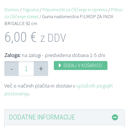
Domov
/
Trgovina
/
Pripomočki za čiščenje in oprema
/
Pribor
za čiščenje stekel
/ Guma nadomestna FILMOP ZA INOX
BRISALCE 92 cm
6,00
€
z DDV
Zaloga:
na zalogi - predvidena dobava 1-5 dni
DODAJ V KOŠARICO
-
+
Več o načinih plačila in dostavi v
splošnih pogojih
poslovanja
.
DODATNE INFORMACIJE