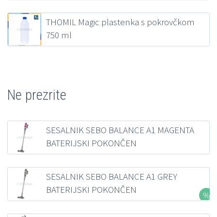
218,38
€
z DDV
THOMIL Magic plastenka s pokrovčkom
750 ml
1,39
€
z DDV
Ne prezrite
SESALNIK SEBO BALANCE A1 MAGENTA
BATERIJSKI POKONČEN
235,87
€
z DDV
SESALNIK SEBO BALANCE A1 GREY
BATERIJSKI POKONČEN
281,19
€
z DDV