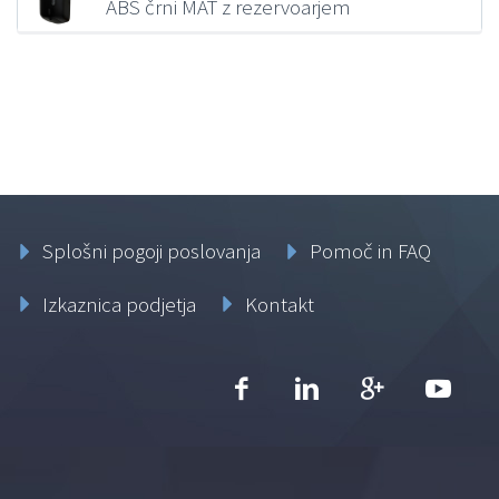
ABS črni MAT z rezervoarjem
134,33
€
z DDV
Splošni pogoji poslovanja
Pomoč in FAQ
Izkaznica podjetja
Kontakt