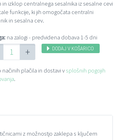
 in izklop centralnega sesalnika iz sesalne cevi
tale funkcije, ki jih omogočata centralni
nik in sesalna cev.
ga:
na zalogi - predvidena dobava 1-5 dni
DODAJ V KOŠARICO
+
 načinih plačila in dostavi v
splošnih pogojih
ovanja
.
 vtičnicami z možnostjo zaklepa s ključem