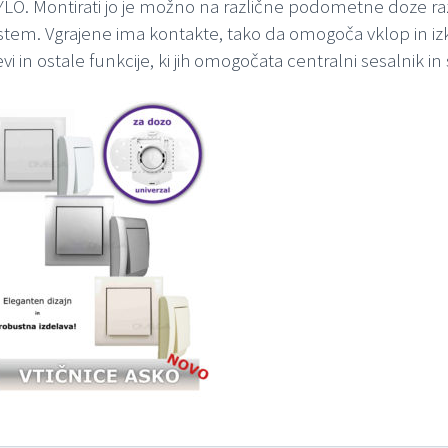
YLO. Montirati jo je možno na različne podometne doze razl
istem. Vgrajene ima kontakte, tako da omogoča vklop in iz
vi in ostale funkcije, ki jih omogočata centralni sesalnik in