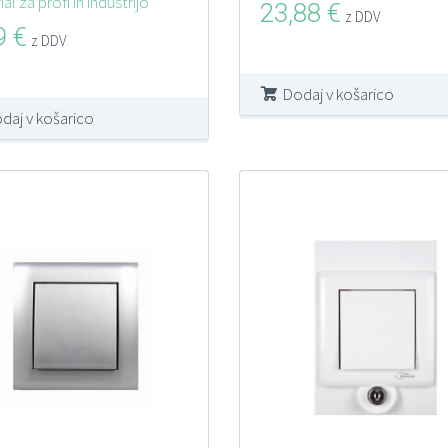
al za profi in industrijo
23,88
€
z DDV
9
€
z DDV
Dodaj v košarico
daj v košarico