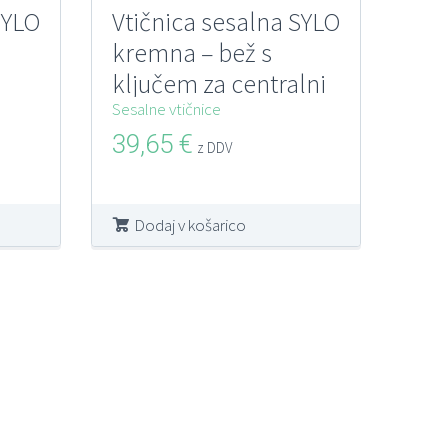
SYLO
Vtičnica sesalna SYLO
kremna – bež s
ključem za centralni
sesalni sistem
Sesalne vtičnice
39,65
€
z DDV
Dodaj v košarico