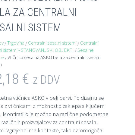
LA ZA CENTRALNI
SALNI SISTEM
ov
/
Trgovina
/
Centralni sesalni sistemi
/
Centralni
ni sistemi - STANOVANJSKI OBJEKTI
/
Sesalne
ce
/ Vtičnica sesalna ASKO bela za centralni sesalni
m
2,18
€
z DDV
tetna vtičnica ASKO v beli barvi. Po dizajnu se
a z vtičnicami z možnostjo zaklepa s ključem
. Montirati jo je možno na različne podometne
različnih proizvajalcev za centralni sesalni
em. Vgrajene ima kontakte, tako da omogoča