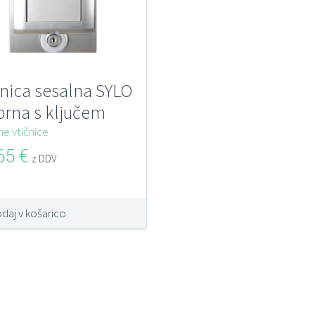
čnica sesalna SYLO
brna s ključem
ne vtičnice
,65
€
z DDV
daj v košarico