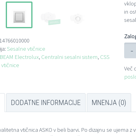
vklop
in os
sesal
Zalo
14766010000
-
ija:
Sesalne vtičnice
BEAM Electrolux
,
Centralni sesalni sistem
,
CSS
 vtičnice
Več o
posl
DODATNE INFORMACIJE
MNENJA (0)
valitetna vtičnica ASKO v beli barvi. Po dizajnu se ujema z