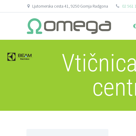
Ljutomerska cesta 41, 9250 Gornja Radgona
02 561 
Vtičnic
cent