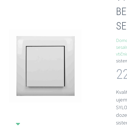
BE
SE
Dom
sesal
vtični
siste
2
Kvali
ujem
SYLO
doze 
sist