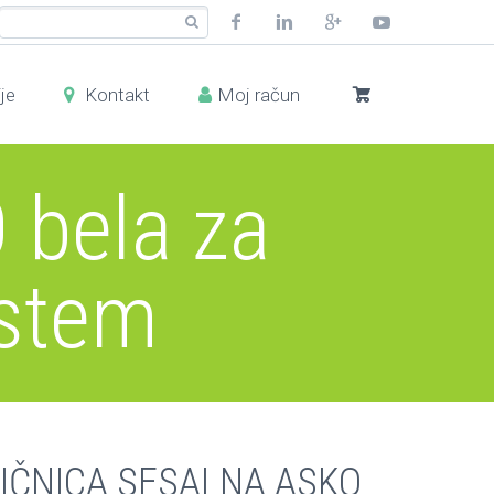
je
Kontakt
Moj račun
 bela za
istem
IČNICA SESALNA ASKO