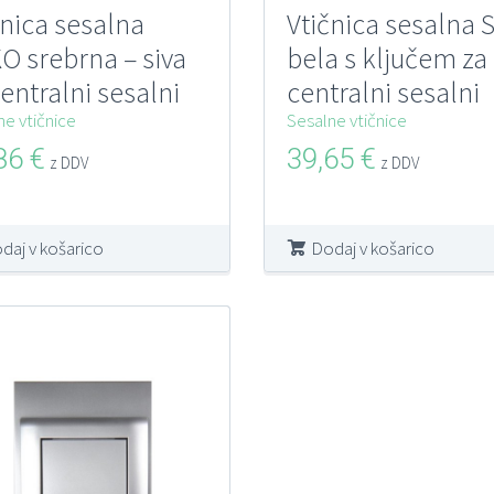
čnica sesalna
Vtičnica sesalna 
O srebrna – siva
bela s ključem za
centralni sesalni
centralni sesalni
tem
ne vtičnice
sistem
Sesalne vtičnice
,86
€
39,65
€
z DDV
z DDV
daj v košarico
Dodaj v košarico