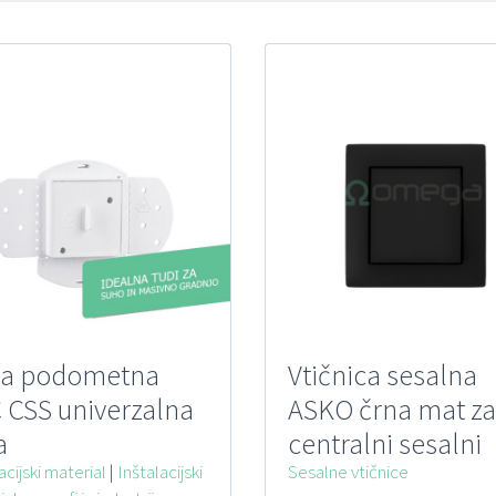
a podometna
Vtičnica sesalna
 CSS univerzalna
ASKO črna mat za
a
centralni sesalni
acijski material
|
Inštalacijski
sistem
Sesalne vtičnice