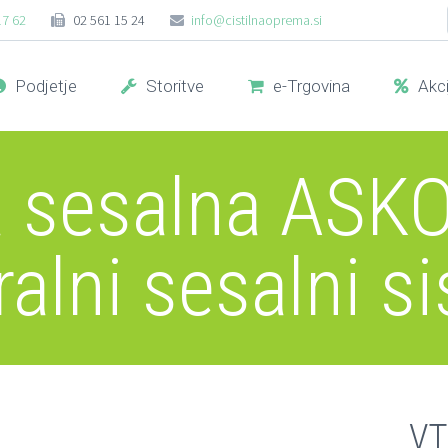
17 62
02 561 15 24
info@cistilnaoprema.si
Podjetje
Storitve
e-Trgovina
Akci
a sesalna ASKO
ralni sesalni s
VT