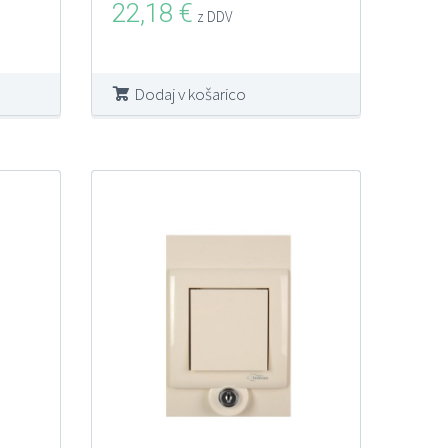
22,18
€
z DDV
Dodaj v košarico