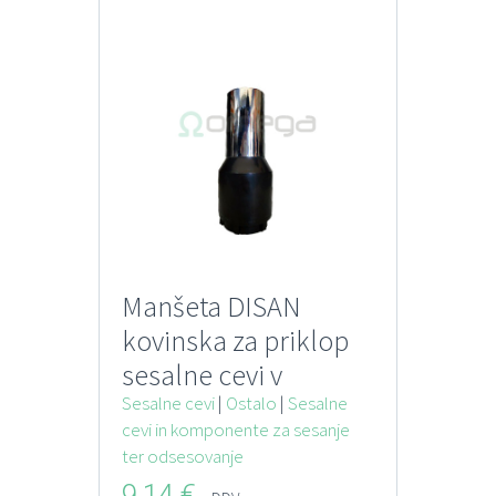
Manšeta DISAN
kovinska za priklop
sesalne cevi v
vtičnico za centralni
Sesalne cevi
|
Ostalo
|
Sesalne
cevi in komponente za sesanje
sesalni sistem
ter odsesovanje
9,14
€