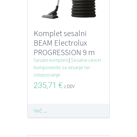
Komplet sesalni
BEAM Electrolux
PROGRESSION 9 m
vklop/izkop
Sesalni kompleti
|
Sesalne cevi in
komponente za sesanje ter
odsesovanje
235,71
€
z DDV
Več ...