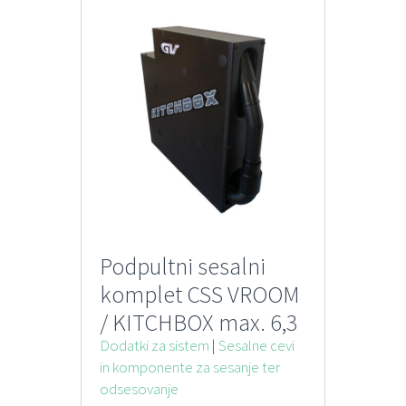
Podpultni sesalni
komplet CSS VROOM
/ KITCHBOX max. 6,3
m
Dodatki za sistem
|
Sesalne cevi
in komponente za sesanje ter
odsesovanje