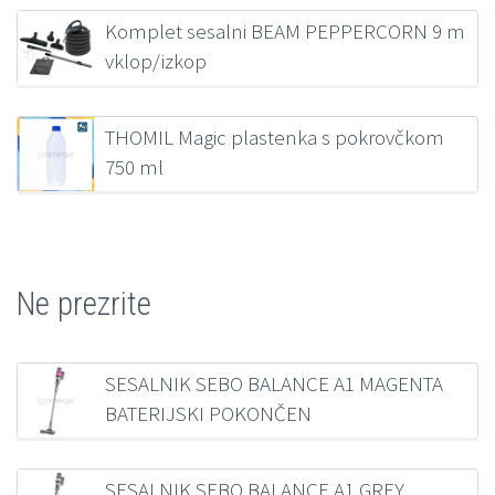
207,00
€
z DDV
Komplet sesalni BEAM PEPPERCORN 9 m
vklop/izkop
218,38
€
z DDV
THOMIL Magic plastenka s pokrovčkom
750 ml
1,39
€
z DDV
Ne prezrite
SESALNIK SEBO BALANCE A1 MAGENTA
BATERIJSKI POKONČEN
235,87
€
z DDV
SESALNIK SEBO BALANCE A1 GREY