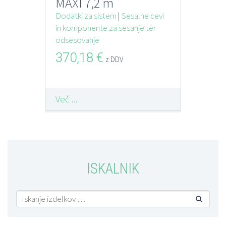
MAXI 7,2 m
Dodatki za sistem
|
Sesalne cevi
in komponente za sesanje ter
odsesovanje
370,18
€
z DDV
Več ...
ISKALNIK
