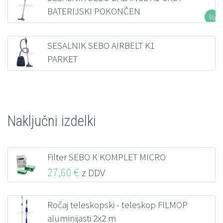
BATERIJSKI POKONČEN
281,19
€
z DDV
SESALNIK SEBO AIRBELT K1
PARKET
321,36
€
z DDV
Naključni izdelki
Filter SEBO K KOMPLET MICRO
27,60
€
z DDV
Ročaj teleskopski - teleskop FILMOP
aluminijasti 2x2 m