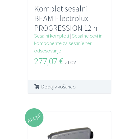
Komplet sesalni
BEAM Electrolux
PROGRESSION 12 m
vklop/izklop
Sesalni kompleti
|
Sesalne cevi in
komponente za sesanje ter
odsesovanje
277,07
€
z DDV
Dodaj v košarico
Akcija!