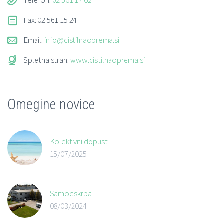
Fax: 02 561 15 24
Email:
info@cistilnaoprema.si
Spletna stran:
www.cistilnaoprema.si
Omegine novice
Kolektivni dopust
15/07/2025
Samooskrba
08/03/2024