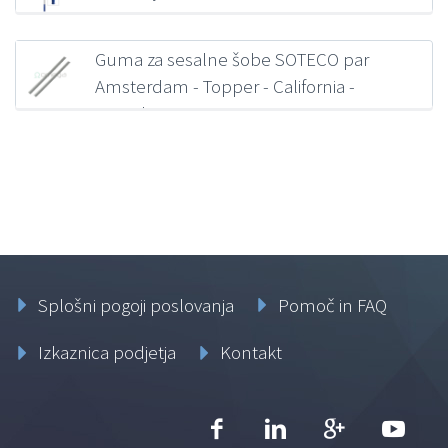
43,14
€
z DDV
Guma za sesalne šobe SOTECO par
Amsterdam - Topper - California -
Nevada
14,67
€
z DDV
Splošni pogoji poslovanja
Pomoč in FAQ
Izkaznica podjetja
Kontakt