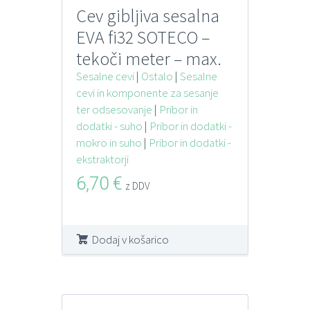
Cev gibljiva sesalna
EVA fi32 SOTECO –
tekoči meter – max.
20 m enem kosu
Sesalne cevi
|
Ostalo
|
Sesalne
cevi in komponente za sesanje
ter odsesovanje
|
Pribor in
dodatki - suho
|
Pribor in dodatki -
mokro in suho
|
Pribor in dodatki -
ekstraktorji
6,70
€
z DDV
Dodaj v košarico