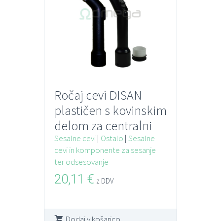
Ročaj cevi DISAN
plastičen s kovinskim
delom za centralni
sesalni sistem D32
Sesalne cevi
|
Ostalo
|
Sesalne
cevi in komponente za sesanje
ter odsesovanje
20,11
€
z DDV
Dodaj v košarico