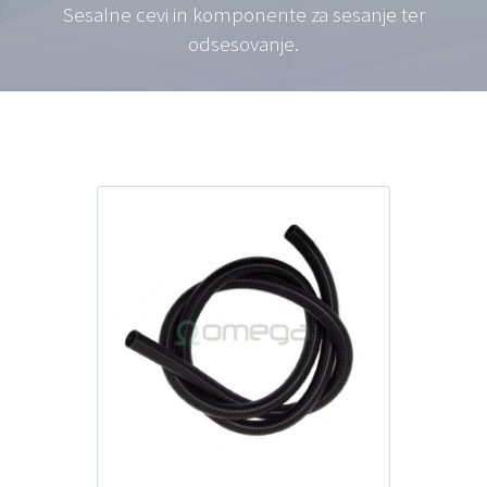
Sesalne cevi in komponente za sesanje ter
odsesovanje.