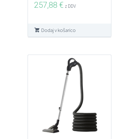
257,88
€
z DDV
Dodaj v košarico