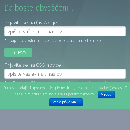
Da boste obveščeni …
Prijavite se na ČistAkcije
*akcije, novosti in nasveti s področja čistilne tehnike
Prijavite se na CSS novice
*akcije, novosti in nasveti s področja centralnih sesalnih sistemov
Da bi vam olajšali uporabo naše spletne strani, uporabljamo piškotke (cookies). Z
nadaljnim brskanjem soglašate z uporabo piškotkov.
V redu
Več o piškotkih ...
2018 © Copyrights Omega d.o.o.