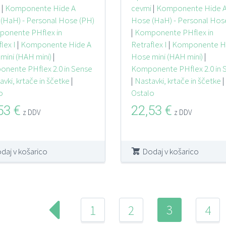
|
Komponente Hide A
cevmi
|
Komponente Hide 
(HaH) - Personal Hose (PH)
Hose (HaH) - Personal Hos
onente PHflex in
|
Komponente PHflex in
lex I
|
Komponente Hide A
Retraflex I
|
Komponente H
mini (HAH mini)
|
Hose mini (HAH mini)
|
nente PHflex 2.0 in Sense
Komponente PHflex 2.0 in 
vki, krtače in ščetke
|
|
Nastavki, krtače in ščetke
|
o
Ostalo
,53
€
22,53
€
z DDV
z DDV
daj v košarico
Dodaj v košarico
3
1
2
4