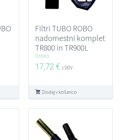
UBO
Filtri TUBO ROBO
nadomestni komplet
TR800 in TR900L
Ostalo
17,72
€
z DDV
Dodaj v košarico