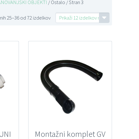
 STANOVANJSKI OBJEKTI
/ Ostalo / Stran 3
nih 25–36 od 72 izdelkov
Prikaži 12 izdelkov na stran
 UNI
Montažni komplet GV