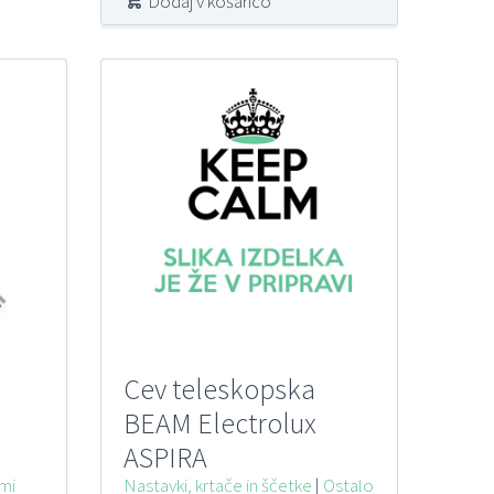
Dodaj v košarico
Cev teleskopska
BEAM Electrolux
ASPIRA
imi
Nastavki, krtače in ščetke
|
Ostalo