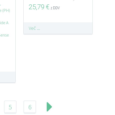
A
25,79
€
z DDV
e (PH)
ide A
Več ...
Sense
5
6