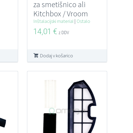
za smetišnico ali
Kitchbox / Vroom
Inštalacijski material
|
Ostalo
14,01
€
z DDV
Dodaj v košarico