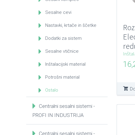
Sesalne cevi
Roz
Nastavki, krtače in ščetke
Ele
Dodatki za sistem
red
Sesalne vtičnice
cen
Inštal
ses
16
Inštalacijski material
Potrošni material
Do
Ostalo
Centralni sesalni sistemi -
PROFI IN INDUSTRIJA
Centralni sesalni sistemi -