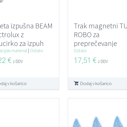
eta izpušna BEAM
Trak magnetni T
ctrolux z
ROBO za
ucirko za izpuh
preprečevanje
tralnega
acijski material
|
Ostalo
prehoda za TR800
Ostalo
alnega sistema
,22
€
17,51
€
z DDV
z DDV
daj v košarico
Dodaj v košarico