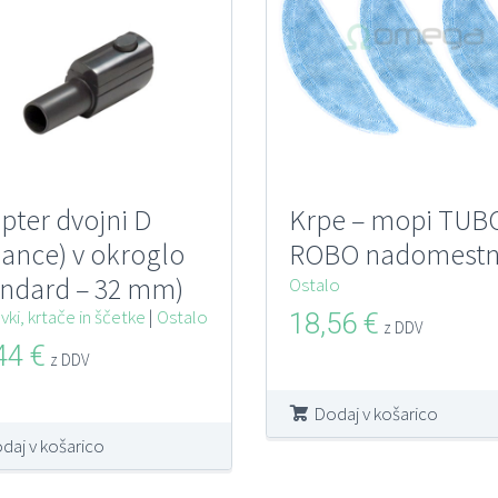
pter dvojni D
Krpe – mopi TUB
liance) v okroglo
ROBO nadomestn
andard – 32 mm)
Ostalo
M Electrolux
ki, krtače in ščetke
|
Ostalo
18,56
€
z DDV
IANCE –
,44
€
z DDV
GOGRIP
Dodaj v košarico
daj v košarico