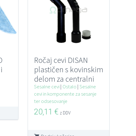
O
Ročaj cevi DISAN
i
plastičen s kovinskim
delom za centralni
sesalni sistem D32
Sesalne cevi
|
Ostalo
|
Sesalne
cevi in komponente za sesanje
ter odsesovanje
20,11
€
z DDV