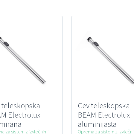
 teleskopska
Cev teleskopska
M Electrolux
BEAM Electrolux
mirana
aluminijasta
verzalna
a za sistem z izvlečnimi
univerzalna
Oprema za sistem z izvlečn