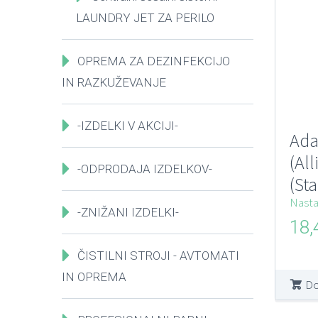
LAUNDRY JET ZA PERILO
OPREMA ZA DEZINFEKCIJO
IN RAZKUŽEVANJE
-IZDELKI V AKCIJI-
Ada
(Al
-ODPRODAJA IZDELKOV-
(St
BEA
Nastav
-ZNIŽANI IZDELKI-
ALL
18
ER
ČISTILNI STROJI - AVTOMATI
IN OPREMA
Do