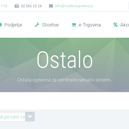
17 62
02 561 15 24
info@cistilnaoprema.si
Podjetje
Storitve
e-Trgovina
Akci
Ostalo
Ostala oprema za centralni sesalni sistem.
ti po ceni: cenejši najprej