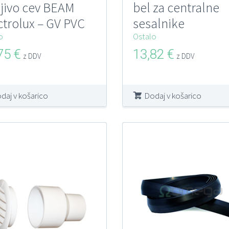
ljivo cev BEAM
bel za centralne
ctrolux – GV PVC
sesalnike
o
Ostalo
,75
€
13,82
€
z DDV
z DDV
daj v košarico
Dodaj v košarico