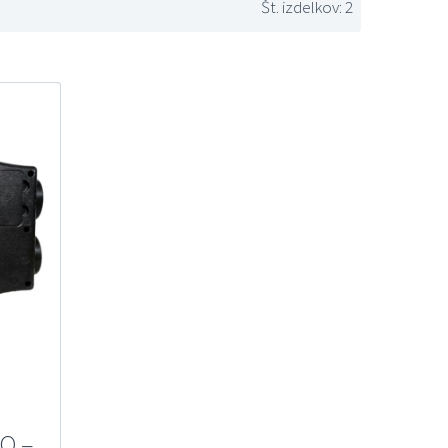
Št. izdelkov: 2
O –