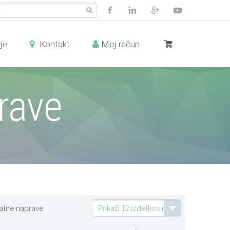
je
Kontakt
Moj račun
rave
alne naprave
Prikaži 12 izdelkov na stran