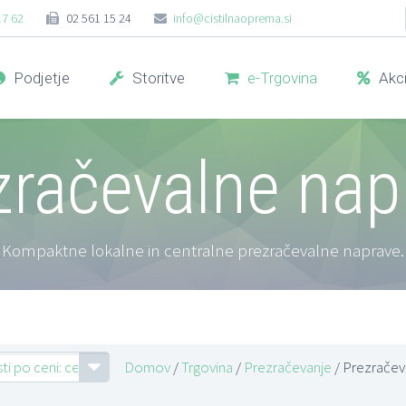
17 62
02 561 15 24
info@cistilnaoprema.si
Podjetje
Storitve
e-Trgovina
Akci
zračevalne nap
Kompaktne lokalne in centralne prezračevalne naprave.
ti po ceni: cenejši najprej
Domov
/
Trgovina
/
Prezračevanje
/ Prezračev