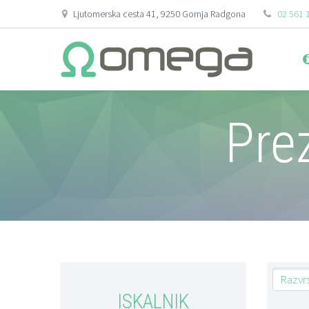
Ljutomerska cesta 41, 9250 Gornja Radgona
02 561 
Pre
Razvrs
ISKALNIK