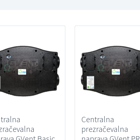
tralna
Centralna
zračevalna
prezračevalna
rava GVent Basic
naprava GVent PR