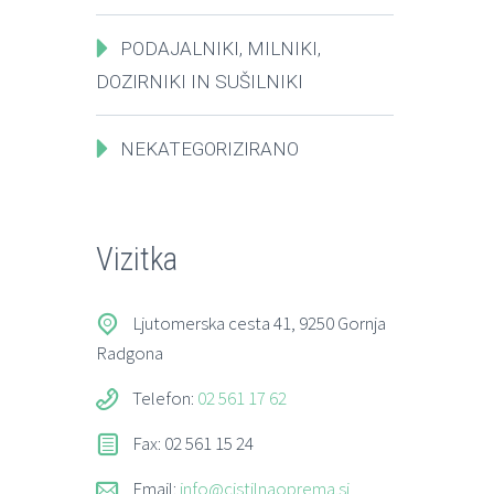
PODAJALNIKI, MILNIKI,
DOZIRNIKI IN SUŠILNIKI
NEKATEGORIZIRANO
Vizitka
Ljutomerska cesta 41, 9250 Gornja
Radgona
Telefon:
02 561 17 62
Fax: 02 561 15 24
Email:
info@cistilnaoprema.si