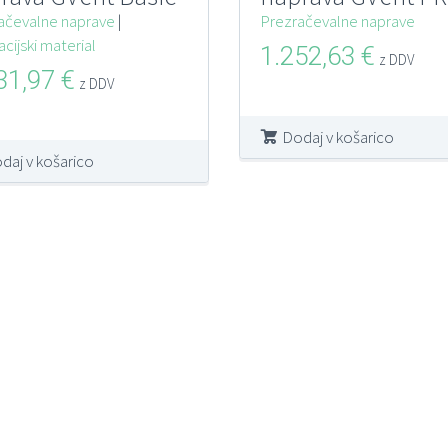
o 200 m2
ačevalne naprave
|
do 200 m2
Prezračevalne naprave
acijski material
1.252,63
€
z DDV
31,97
€
z DDV
Dodaj v košarico
daj v košarico