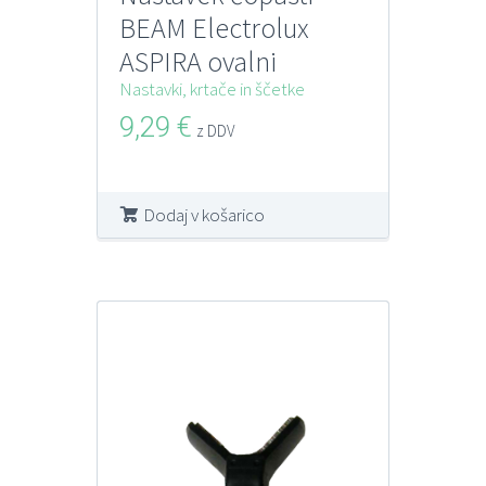
BEAM Electrolux
ASPIRA ovalni
Nastavki, krtače in ščetke
9,29
€
z DDV
Dodaj v košarico