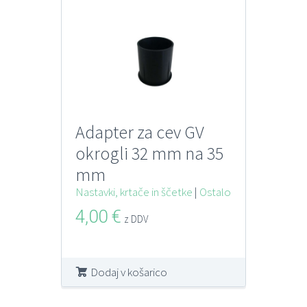
Adapter za cev GV
okrogli 32 mm na 35
mm
Nastavki, krtače in ščetke
|
Ostalo
4,00
€
z DDV
Dodaj v košarico