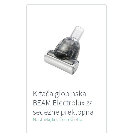
Krtača globinska
BEAM Electrolux za
sedežne preklopna
ZE060
Nastavki, krtače in ščetke