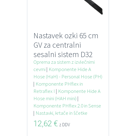
Nastavek ozki 65 cm
GV za centralni
sesalni sistem D32
mm
Oprema za sistem z izvlečnimi
cevmi
|
Komponente Hide A
Hose (HaH) - Personal Hose (PH)
|
Komponente PHflex in
Retraflex I
|
Komponente Hide A
Hose mini (HAH mini)
|
Komponente PHflex 2.0 in Sense
|
Nastavki, krtače in ščetke
12,62
€
z DDV