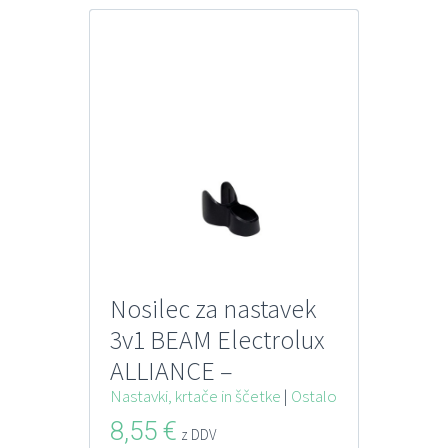
Nosilec za nastavek
3v1 BEAM Electrolux
ALLIANCE –
ERGOGRIP
Nastavki, krtače in ščetke
|
Ostalo
8,55
€
z DDV