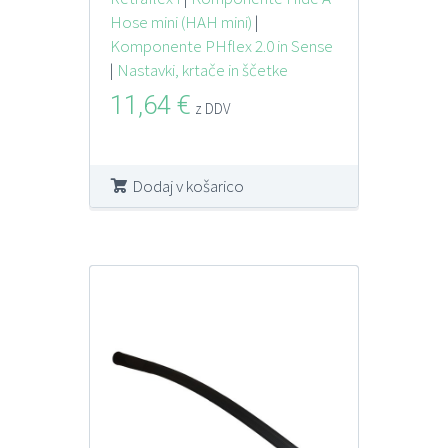
Hose mini (HAH mini)
|
Komponente PHflex 2.0 in Sense
|
Nastavki, krtače in ščetke
11,64
€
z DDV
Dodaj v košarico