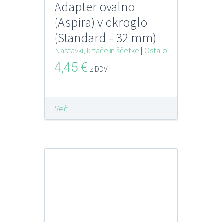
Adapter ovalno
(Aspira) v okroglo
(Standard – 32 mm)
BEAM Electrolux
Nastavki, krtače in ščetke
|
Ostalo
ASPIRA
4,45
€
z DDV
Več ...