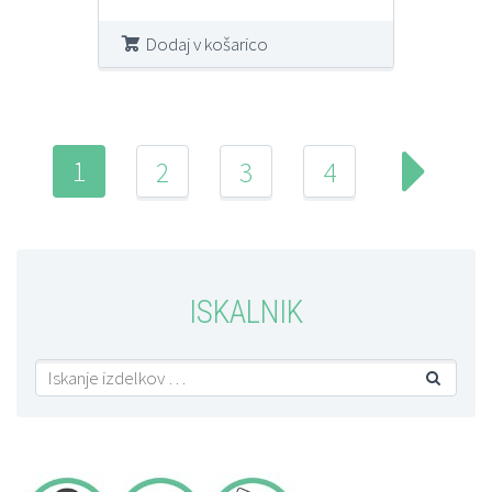
Dodaj v košarico
1
2
3
4
ISKALNIK
