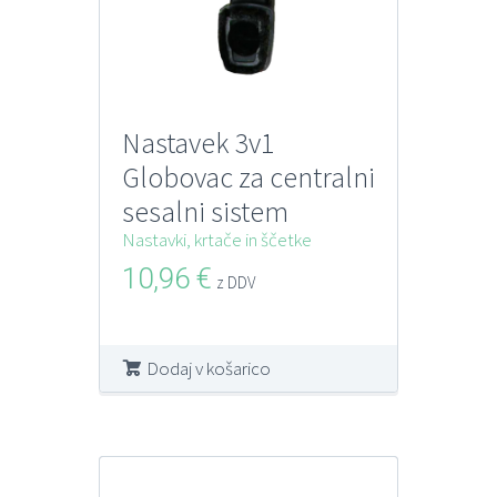
Nastavek 3v1
Globovac za centralni
sesalni sistem
Nastavki, krtače in ščetke
10,96
€
z DDV
Dodaj v košarico