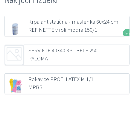
Naključni izdelki
Krpa antistatična - maslenka 60x24 cm
REFINETTE v roli modra 150/1
11,67
€
z DDV
SERVIETE 40X40 3PL BELE 250
PALOMA
39,31
€
z DDV
Rokavice PROFI LATEX M 1/1
MPBB
1,02
€
z DDV