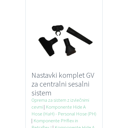
Nastavki komplet GV
za centralni sesalni
sistem
Oprema za sistem z izvlečnimi
cevmi
|
Komponente Hide A
Hose (HaH) - Personal Hose (PH)
|
Komponente PHflex in
Retraflex I
|
Komponente Hide A