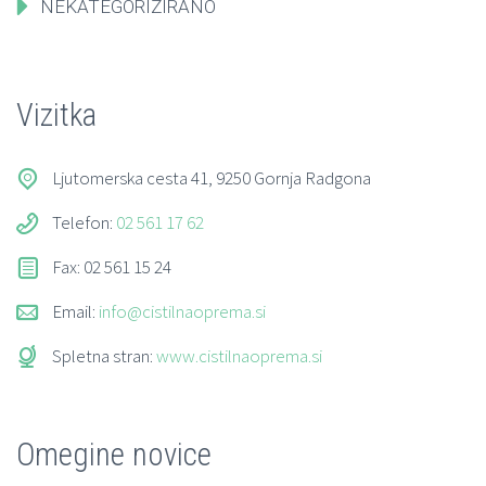
NEKATEGORIZIRANO
Vizitka
Ljutomerska cesta 41, 9250 Gornja Radgona
Telefon:
02 561 17 62
Fax: 02 561 15 24
Email:
info@cistilnaoprema.si
Spletna stran:
www.cistilnaoprema.si
Omegine novice