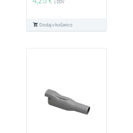
4,25
€
z DDV
Dodaj v košarico