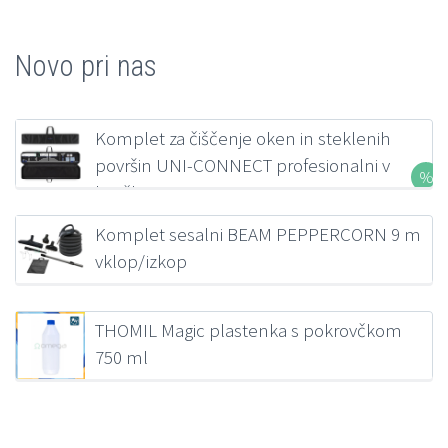
Novo pri nas
Komplet za čiščenje oken in steklenih
površin UNI-CONNECT profesionalni v
kovčku FILMOP
207,00
€
z DDV
Komplet sesalni BEAM PEPPERCORN 9 m
vklop/izkop
218,38
€
z DDV
THOMIL Magic plastenka s pokrovčkom
750 ml
1,39
€
z DDV