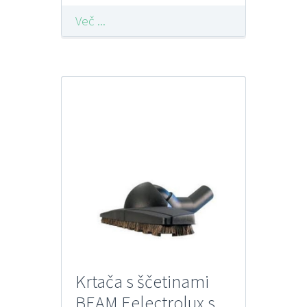
Več ...
Krtača s ščetinami
BEAM Eelectrolux s