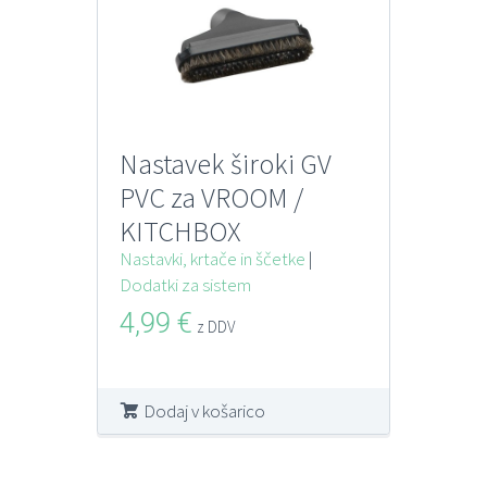
Nastavek široki GV
PVC za VROOM /
KITCHBOX
Nastavki, krtače in ščetke
|
Dodatki za sistem
4,99
€
z DDV
Dodaj v košarico