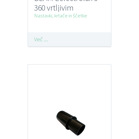
360 vrtljivim
kolenom
Nastavki, krtače in ščetke
Več ...